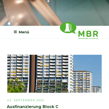
Zum
Inhalt
springen
Menü
MBR WOHNPARK
ALTERLAA
VERÖFFENTLICHT
24. SEPTEMBER 2020
AM
Ausfinanzierung Block C