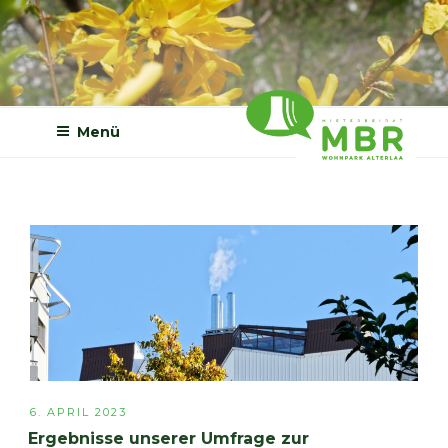
Zum
Inhalt
springen
Menü
MBR WOHNPARK
ALTERLAA
VERÖFFENTLICHT
6. APRIL 2023
AM
Ergebnisse unserer Umfrage zur