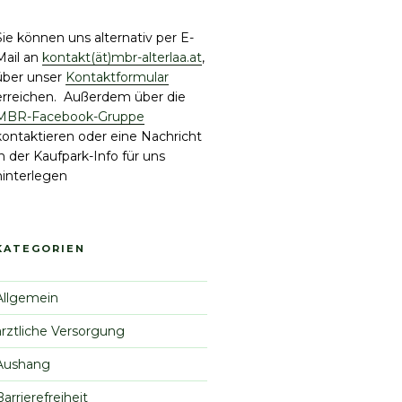
Sie können uns alternativ per E-
Mail an
kontakt(ät)mbr-alterlaa.at
,
über unser
Kontaktformular
erreichen. Außerdem über die
MBR-Facebook-Gruppe
kontaktieren oder eine Nachricht
in der Kaufpark-Info für uns
hinterlegen
KATEGORIEN
Allgemein
ärztliche Versorgung
Aushang
Barrierefreiheit