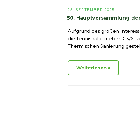
VERÖFFENTLICHT
25. SEPTEMBER 2025
AM
50. Hauptversammlung de
Aufgrund des großen Interess
die Tennishalle (neben C5/6) 
Thermischen Sanierung gestell
Weiterlesen