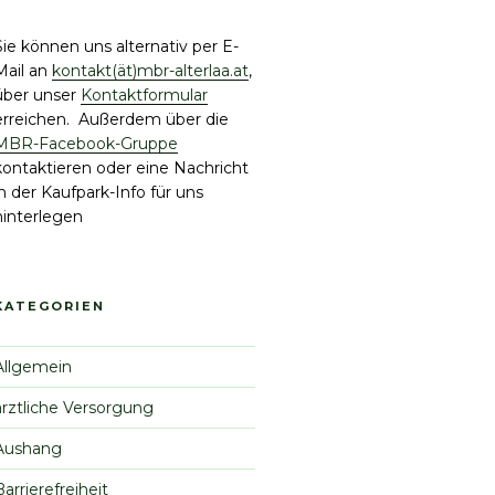
Sie können uns alternativ per E-
Mail an
kontakt(ät)mbr-alterlaa.at
,
über unser
Kontaktformular
erreichen. Außerdem über die
MBR-Facebook-Gruppe
kontaktieren oder eine Nachricht
in der Kaufpark-Info für uns
hinterlegen
KATEGORIEN
Allgemein
ärztliche Versorgung
Aushang
Barrierefreiheit