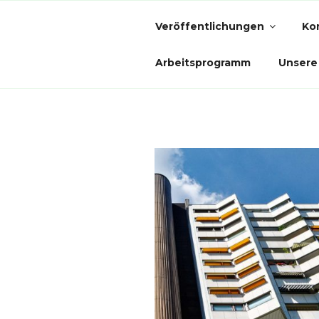
Zum
Inhalt
Veröffentlichungen
Ko
springen
Arbeitsprogramm
Unsere 
MBR WOHN