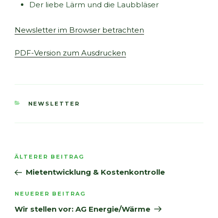
Der liebe Lärm und die Laubbläser
Newsletter im Browser betrachten
PDF-Version zum Ausdrucken
KATEGORIEN
NEWSLETTER
Beitragsnavigation
Vorheriger
ÄLTERER BEITRAG
Beitrag
Mietentwicklung & Kostenkontrolle
Nächster
NEUERER BEITRAG
Beitrag
Wir stellen vor: AG Energie/Wärme